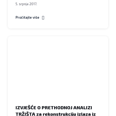
5. srpnja 2017.
Pročitajte više
Grad
Bjelovar
-
Obavijest
IZVJEŠĆE O PRETHODNOJ ANALIZI
TRŽIŠTA za rekonstrukciju izlaza iz