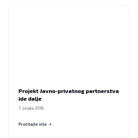
Dragičević
www.bjelovar.hr
Zamjenica
gradonačelnika,
Lidija
Novosel,
s
predstavnicima
Bjelovarsko-
bilogorske
županije,
Centra
za
Projekt Javno-privatnog partnerstva
praćenje
ide dalje
poslovanja
7. ožujka 2016.
energetskog
sektora
Pročitajte više
i
investicije