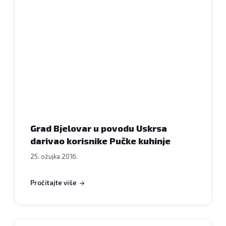
Bjelovar
u
povodu
Uskrsa
darivao
korisnike
Pučke
kuhinje,
24.
ožujka
Grad Bjelovar u povodu Uskrsa
2016.
darivao korisnike Pučke kuhinje
FOTO:
25. ožujka 2016.
Dubravka
Dragičević
Pročitajte više
www.bjelovar.hr
Predstavnici