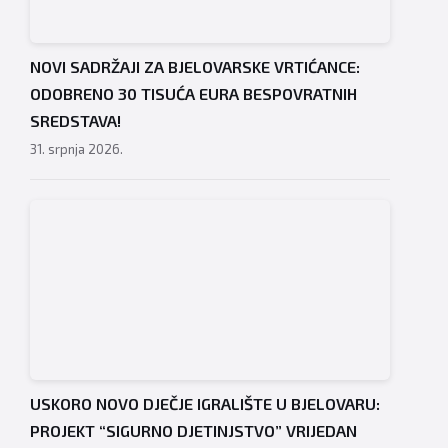
3.osnovnu
školu,
4.ožujka
NOVI SADRŽAJI ZA BJELOVARSKE VRTIĆANCE:
2016.,
ODOBRENO 30 TISUĆA EURA BESPOVRATNIH
FOTO:
SREDSTAVA!
Kristina
31. srpnja 2026.
Turković
www.bjelovar.hr
USKORO NOVO DJEČJE IGRALIŠTE U BJELOVARU:
PROJEKT “SIGURNO DJETINJSTVO” VRIJEDAN