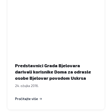
Grada
Bjelovara
darivali
korisnike
Doma
za
odrasle
osobe
Bjelovar
povodom
Predstavnici Grada Bjelovara
Uskrsa
darivali korisnike Doma za odrasle
2016.,
osobe Bjelovar povodom Uskrsa
23.
24. ožujka 2016.
ožujka
2016.
Pročitajte više
FOTO:
Dubravka