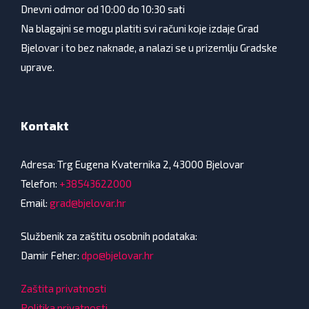
Dnevni odmor od 10:00 do 10:30 sati
Na blagajni se mogu platiti svi računi koje izdaje Grad
Bjelovar i to bez naknade, a nalazi se u prizemlju Gradske
uprave.
Kontakt
Adresa: Trg Eugena Kvaternika 2, 43000 Bjelovar
Telefon:
+38543622000
Email:
grad@bjelovar.hr
Službenik za zaštitu osobnih podataka:
Damir Feher:
dpo@bjelovar.hr
Zaštita privatnosti
Politika privatnosti