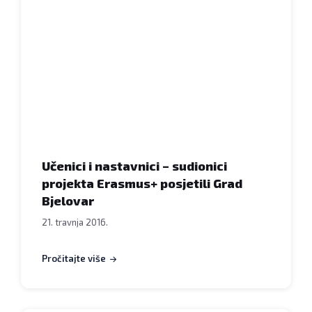
i
sklopu
nastavnici
svog
-
nastavnog
sudionici
programa
projekta
FOTO:
Erasmus+
Kristina
posjetili
Turković
Grad
www.bjelovar.hr
Bjelovar,
20.
Učenici i nastavnici – sudionici
travnja
projekta Erasmus+ posjetili Grad
2016.,
Bjelovar
velika
21. travnja 2016.
vijećnica
Grada
Pročitajte više
Bjelovara
FOTO:
Dubravka