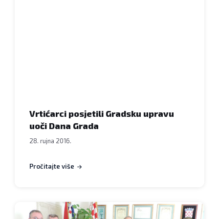
Dječjeg
vrtića
Bjelovar
i
Dječjeg
vrtića
„Osmijeh“
u
utorak
Vrtićarci posjetili Gradsku upravu
je,
uoči Dana Grada
27.
28. rujna 2016.
rujna
2016.,
Pročitajte više
sa
svojim
odgajateljicama
i
U
ravnateljicama