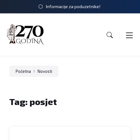
Informacije za poduzetnike!
Početna
Novosti
Tag: posjet
Četrdesetak
djece