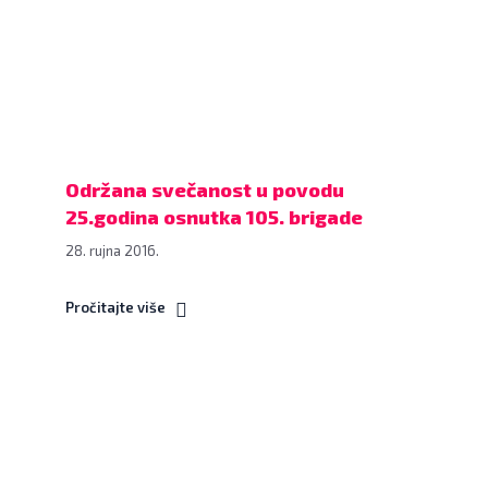
25.godina
osnutka
105.
brigade,
24.
rujna
2016.,
Održana svečanost u povodu
Školsko-
25.godina osnutka 105. brigade
sportska
28. rujna 2016.
dvorana
u
Pročitajte više
Bjelovaru
FOTO:
Dubravka
Dragičević
Na
www.bjelovar.hr
konferenciji
za
novinare