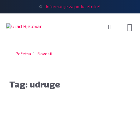
Informacije za poduzetnike!
Početna
Novosti
Tag: udruge
Odana
počast
žrtvama
u