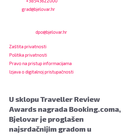
Telefon:
+38543622000
Email:
grad@bjelovar.hr
Službenik za zaštitu osobnih podataka:
Damir Feher:
dpo@bjelovar.hr
Zaštita privatnosti
Politika privatnosti
Pravo na pristup informacijama
Izjava o digitalnoj pristupačnosti
U sklopu Traveller Review
Awards nagrada Booking.coma,
Bjelovar je proglašen
najsrdačnijim gradom u