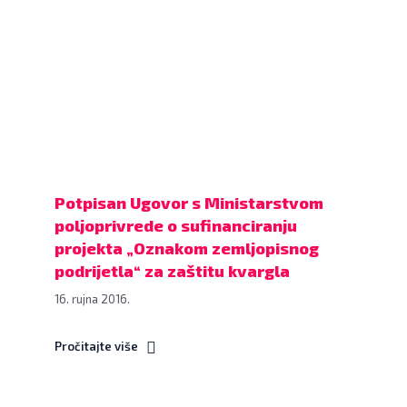
www.bjelovar.hr
s
Ministarstvom
poljoprivrede
o
sufinanciranju
projekta
„Oznakom
zemljopisnog
podrijetla“
Potpisan Ugovor s Ministarstvom
za
poljoprivrede o sufinanciranju
zaštitu
projekta „Oznakom zemljopisnog
kvargla,
podrijetla“ za zaštitu kvargla
7.
16. rujna 2016.
rujna
2016.,
Pročitajte više
Ministarstvo
poljoprivrede
FOTO: