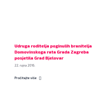
branitelja
Dragičević
Domovinskoga
www.bjelovar.hr
rata
Grada
Zagreba
posjetila
Grad
Bjelovar,
Udruga roditelja poginulih branitelja
20.
Domovinskoga rata Grada Zagreba
rujna
posjetila Grad Bjelovar
2016.,
22. rujna 2016.
velika
vijećnica
Pročitajte više
Grada
Bjelovara
FOTO:
Dubravka
Potpisan
Dragičević
Ugovor