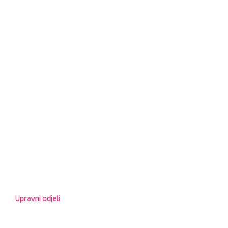
Grad Bjelovar
OIB: 18970641692
Matični broj: 02562154
IBAN: HR4324020061802400001
Radno vrijeme za stranke
Upravni odjeli
8:00 – 13:00 sati