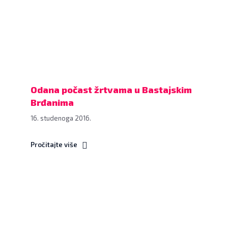
Bastajskim
Brđanima,
13.
studenoga
2016.
FOTO:
Grad
Odana počast žrtvama u Bastajskim
Bjelovar
Brđanima
www.bjelovar.hr
16. studenoga 2016.
Pročitajte više
Održani
sportski
susreti
u