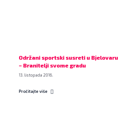
Bjelovaru
–
Branitelji
svome
gradu,
8.
listopada
Održani sportski susreti u Bjelovaru
2016.,
– Branitelji svome gradu
Školsko-
13. listopada 2016.
sportska
dvorana
Pročitajte više
FOTO:
Ljiljana
Balažin
www.bjelovar.hr
Polaganje
vijenaca
i