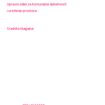
Upravni odjel za komunalne djelatnosti
i uređenje prostora
7:30 – 12:00 sati
Gradska blagajna
7:30 – 14:00 sati (utorkom i četvrtkom)
Dnevni odmor od 10:00 do 10:30 sati
Na blagajni se mogu platiti svi računi koje izdaje Grad
Bjelovar i to bez naknade, a nalazi se u prizemlju Gradske
uprave.
Kontakt
Adresa: Trg Eugena Kvaternika 2, 43000 Bjelovar