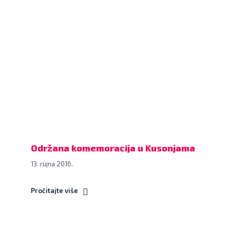
Održana
komemoracija
u
Kusonjama,
8.
rujna
2016.
FOTO:
Kristina
Turković
www.bjelovar.hr
Održana komemoracija u Kusonjama
13. rujna 2016.
Pročitajte više