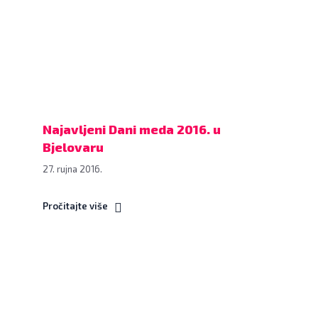
najavljeni
Dani
meda
2016.,
pod
nazivom
“Pčelari
Najavljeni Dani meda 2016. u
Gradu
Bjelovaru
Bjelovaru“,
27. rujna 2016.
22.
rujna
Pročitajte više
2016.,
mala
vijećnica
Grada
Udruga
Bjelovara
roditelja
FOTO:
poginulih
Dubravka