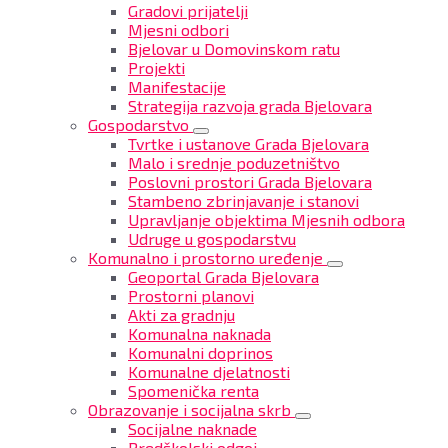
Gradovi prijatelji
Mjesni odbori
Bjelovar u Domovinskom ratu
Projekti
Manifestacije
Strategija razvoja grada Bjelovara
Gospodarstvo
Tvrtke i ustanove Grada Bjelovara
Malo i srednje poduzetništvo
Poslovni prostori Grada Bjelovara
Stambeno zbrinjavanje i stanovi
Upravljanje objektima Mjesnih odbora
Udruge u gospodarstvu
Komunalno i prostorno uređenje
Geoportal Grada Bjelovara
Prostorni planovi
Akti za gradnju
Komunalna naknada
Komunalni doprinos
Komunalne djelatnosti
Spomenička renta
Obrazovanje i socijalna skrb
Socijalne naknade
Predškolski odgoj