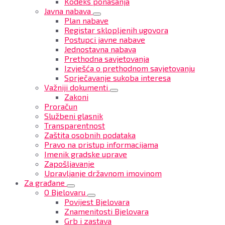
Kodeks ponašanja
Javna nabava
Plan nabave
Registar sklopljenih ugovora
Postupci javne nabave
Jednostavna nabava
Prethodna savjetovanja
Izvješća o prethodnom savjetovanju
Sprječavanje sukoba interesa
Važniji dokumenti
Zakoni
Proračun
Službeni glasnik
Transparentnost
Zaštita osobnih podataka
Pravo na pristup informacijama
Imenik gradske uprave
Zapošljavanje
Upravljanje državnom imovinom
Za građane
O Bjelovaru
Povijest Bjelovara
Znamenitosti Bjelovara
Grb i zastava