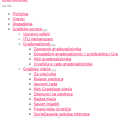
Početna
Vijesti
Događanja
Gradska uprava
Upravni odjeli
ITU mehanizam
Gradonačelnik
Zamjenik gradonačelnika
Dosadašnji gradonačelnici i predsjednici Gra
Akti gradonačelnika
Izvješća o radu gradonačelnika
Gradsko vijeće
Za vijećnike
Najave sjednica
Javnost rada
Akti Gradskog vijeća
Zapisnici sa sjednica
Radna tijela
Savjet mladih
Financijska izvješća
Sprječavanje sukoba interesa