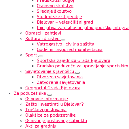
Osnovno školstvo
Srednje školstvo
Studentske stipendije
Bjelovar – veleučilišni grad
Inicijativa za psihosocijalnu podršku, integrac
Obrasci i zahtjevi
Kultura i društvo
Vatrogastvo i civilna zaštita
Godišnji raspored manifestacija
Sport
Športska zajednica Grada Bjelovara
Gradsko poduzeće za upravljanje sportskim
Savjetovanje s javnošću
Otvorena savjetovanja
Zatvorena savjetovanja
Geoportal Grada Bjelovara
Za poduzetnike
Osnovne informacije
Zašto investirati u Bjelovar?
Troškovi poslovanja
Olakšice za poduzetnike
Osnivanje poslovnog subjekta
Akti za gradnju