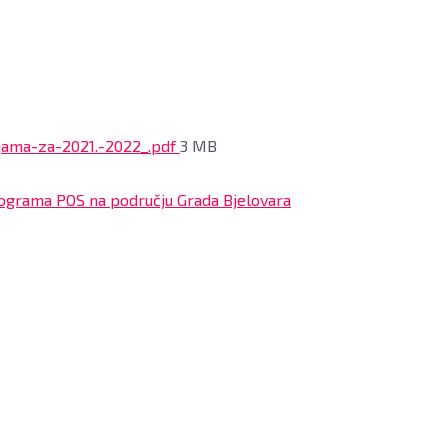
File
jama-za-2021.-2022_.pdf
3 MB
size:
Programa POS na području Grada Bjelovara