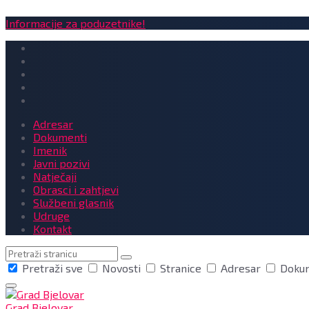
Informacije za poduzetnike!
Adresar
Dokumenti
Imenik
Javni pozivi
Natječaji
Obrasci i zahtjevi
Službeni glasnik
Udruge
Kontakt
Pretraga
Pretraži sve
Novosti
Stranice
Adresar
Doku
Grad Bjelovar