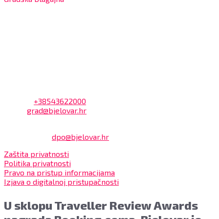
7:30 – 14:00 sati (utorkom i četvrtkom)
Dnevni odmor od 10:00 do 10:30 sati
Na blagajni se mogu platiti svi računi koje izdaje Grad
Bjelovar i to bez naknade, a nalazi se u prizemlju Gradske
uprave.
Kontakt
Adresa: Trg Eugena Kvaternika 2, 43000 Bjelovar
Telefon:
+38543622000
Email:
grad@bjelovar.hr
Službenik za zaštitu osobnih podataka:
Damir Feher:
dpo@bjelovar.hr
Zaštita privatnosti
Politika privatnosti
Pravo na pristup informacijama
Izjava o digitalnoj pristupačnosti
U sklopu Traveller Review Awards