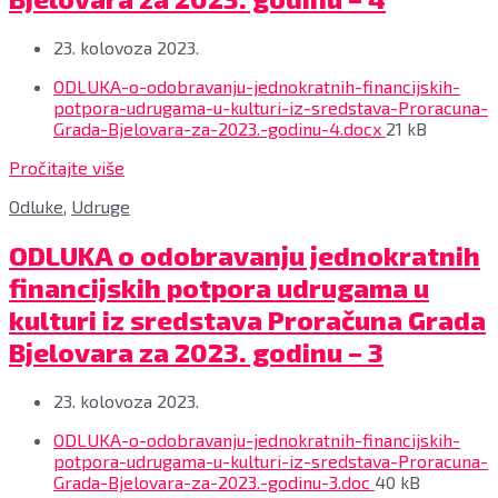
23. kolovoza 2023.
Privitci
ODLUKA-o-odobravanju-jednokratnih-financijskih-
potpora-udrugama-u-kulturi-iz-sredstava-Proracuna-
File
Grada-Bjelovara-za-2023.-godinu-4.docx
21 kB
size:
Pročitajte više
Odluke
,
Udruge
ODLUKA o odobravanju jednokratnih
financijskih potpora udrugama u
kulturi iz sredstava Proračuna Grada
Bjelovara za 2023. godinu – 3
23. kolovoza 2023.
Privitci
ODLUKA-o-odobravanju-jednokratnih-financijskih-
potpora-udrugama-u-kulturi-iz-sredstava-Proracuna-
File
Grada-Bjelovara-za-2023.-godinu-3.doc
40 kB