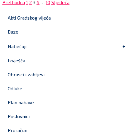
Brojevi
Prethodna
1
2
3
4
…
10
Sljedeća
stranica
Akti Gradskog vijeća
objava
Baze
Natječaji
Izvješća
Obrasci i zahtjevi
Odluke
Plan nabave
Poslovnici
Proračun