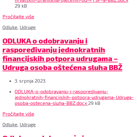
size
29 kB
Pročitajte više
Odluke
,
Udruge
ODLUKA o odobravanju i
raspoređivanju jednokratnih
financijskih potpora udrugama –
Udruga osoba oštećena sluha BBŽ
3. srpnja 2023.
Privitci
ODLUKA-o-odobravanju-i-rasporedivanju-
jednokratnih-financijskih-potpora-udrugama-Udruga-
File
osoba-ostecena-sluha-BBZ.docx
29 kB
size:
Pročitajte više
Odluke
,
Udruge