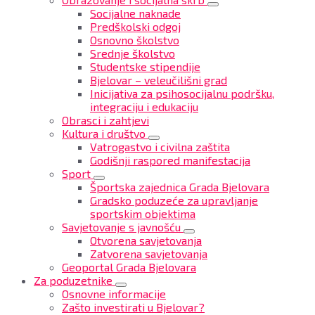
Socijalne naknade
Predškolski odgoj
Osnovno školstvo
Srednje školstvo
Studentske stipendije
Bjelovar – veleučilišni grad
Inicijativa za psihosocijalnu podršku,
integraciju i edukaciju
Obrasci i zahtjevi
Kultura i društvo
Vatrogastvo i civilna zaštita
Godišnji raspored manifestacija
Sport
Športska zajednica Grada Bjelovara
Gradsko poduzeće za upravljanje
sportskim objektima
Savjetovanje s javnošću
Otvorena savjetovanja
Zatvorena savjetovanja
Geoportal Grada Bjelovara
Za poduzetnike
Osnovne informacije
Zašto investirati u Bjelovar?