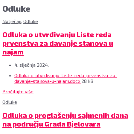
Odluke
Natječaji
,
Odluke
Odluka o utvrđivanju Liste reda
prvenstva za davanje stanova u
najam
4. siječnja 2024.
Privitci
Odluka-o-utvrdivanju-Liste-reda-prvenstva-za-
File
davanje-stanova-u-najam.docx
28 kB
size:
Pročitajte više
Odluke
Odluka o proglašenju sajmenih dana
na području Grada Bjelovara