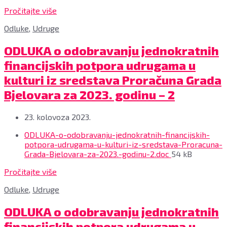
size:
Pročitajte više
Odluke
,
Udruge
ODLUKA o odobravanju jednokratnih
financijskih potpora udrugama u
kulturi iz sredstava Proračuna Grada
Bjelovara za 2023. godinu – 2
23. kolovoza 2023.
Privitci
ODLUKA-o-odobravanju-jednokratnih-financijskih-
potpora-udrugama-u-kulturi-iz-sredstava-Proracuna-
File
Grada-Bjelovara-za-2023.-godinu-2.doc
54 kB
size:
Pročitajte više
Odluke
,
Udruge
ODLUKA o odobravanju jednokratnih
financijskih potpora udrugama u