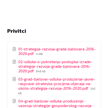
Privitci
01-strategija-razvoja-grada-bjelovara-2016-
File
2020.pdf
4 MB
size:
02-odluka-o-pokretanju-postupka-izrade-
strategije-razvoja-grada-bjelovara-2016-
File
2020.pdf
648 kB
size:
03-grad-bjelovar-odluka-produzenje-javne-
rasprave-strateska-procjena-utjecaja-na-
File
okolis-strategija-razvoja-2016-2020.pdf
292
size:
kB
04-grad-bjelovar-odluka-produzenje-
vazenja-strategije-gospodarskog-razvoja-