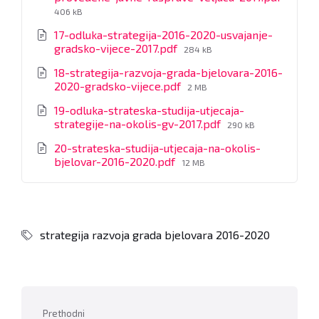
File
406 kB
size:
17-odluka-strategija-2016-2020-usvajanje-
File
gradsko-vijece-2017.pdf
284 kB
size:
18-strategija-razvoja-grada-bjelovara-2016-
File
2020-gradsko-vijece.pdf
2 MB
size:
19-odluka-strateska-studija-utjecaja-
File
strategije-na-okolis-gv-2017.pdf
290 kB
size:
20-strateska-studija-utjecaja-na-okolis-
File
bjelovar-2016-2020.pdf
12 MB
size:
strategija razvoja grada bjelovara 2016-2020
Prethodni