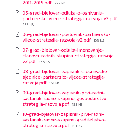
File
2011-2015.pdf
292 kB
size:
05-grad-bjelovar-odluka-o-osnivanju-
partnersko-vijece-strategija-razvoja-v2.pdf
File
233 kB
size:
06-grad-bjelovar-poslovnik-partnersko-
File
vijece-strategija-razvoja-v2.pdf
159 kB
size:
07-grad-bjelovar-odluka-imenovanje-
clanova-radnih-skupina-strategija-razvoja-
File
v2.pdf
235 kB
size:
08-grad-bjelovar-zapisnik-s-osnivacke-
sjednice-partnersko-vijece-strategija-
File
razvoja.pdf
161 kB
size:
09-grad-bjelovar-zapisnik-prvi-radni-
sastanak-radne-skupine-gospodarstvo-
File
strategija-razvoja.pdf
153 kB
size:
10-grad-bjelovar-zapisnik-prvi-radni-
sastanak-radne-skupine-graditeljstvo-
File
strategija-razvoja.pdf
151 kB
size: