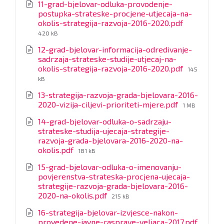
11-grad-bjelovar-odluka-provodenje-
postupka-strateske-procjene-utjecaja-na-
File
okolis-strategija-razvoja-2016-2020.pdf
size:
420 kB
12-grad-bjelovar-informacija-odredivanje-
sadrzaja-strateske-studije-utjecaj-na-
File
okolis-strategija-razvoja-2016-2020.pdf
145
size:
kB
13-strategija-razvoja-grada-bjelovara-2016-
File
2020-vizija-ciljevi-prioriteti-mjere.pdf
1 MB
size:
14-grad-bjelovar-odluka-o-sadrzaju-
strateske-studija-ujecaja-strategije-
razvoja-grada-bjelovara-2016-2020-na-
File
okolis.pdf
181 kB
size:
15-grad-bjelovar-odluka-o-imenovanju-
povjerenstva-strateska-procjena-ujecaja-
strategije-razvoja-grada-bjelovara-2016-
File
2020-na-okolis.pdf
215 kB
size:
16-strategija-bjelovar-izvjesce-nakon-
provedene-javne-rasprave-veljaca-2017.pdf