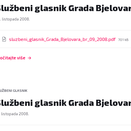
Službeni glasnik Grada Bjelovar
. listopada 2008.
rivitci
File
sluzbeni_glasnik_Grada_Bjelovara_br_09_2008.pdf
701 kB
size:
očitajte više
UŽBENI GLASNIK
Službeni glasnik Grada Bjelova
. listopada 2008.
rivitci