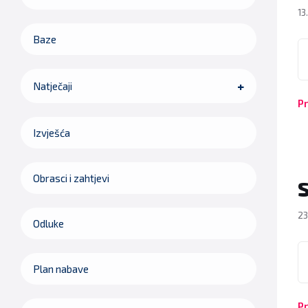
13
Baze
P
Natječaji
Pr
Izvješća
Obrasci i zahtjevi
S
23
Odluke
P
Plan nabave
Pr