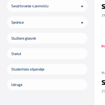
Savjetovanje s javnošću
29
Sjednice
P
Službeni glasnik
Pr
Statut
Studentske stipendije
SL
Udruge
21
P