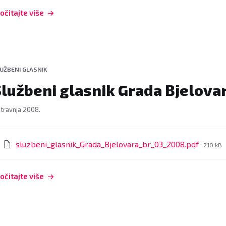
očitajte više
UŽBENI GLASNIK
Službeni glasnik Grada Bjelovar
. travnja 2008.
rivitci
File
sluzbeni_glasnik_Grada_Bjelovara_br_03_2008.pdf
210 kB
size:
očitajte više