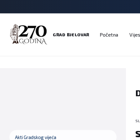
Adresar
Dokumenti
Imenik
Javni pozivi
Na
Početna
Vijes
GRAD BJELOVAR
SL
S
Akti Gradskog vijeća