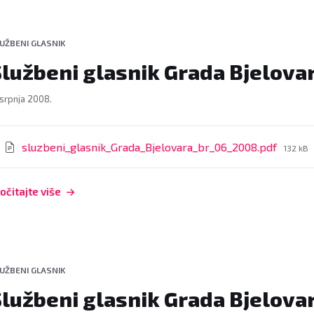
UŽBENI GLASNIK
Službeni glasnik Grada Bjelovar
 srpnja 2008.
rivitci
File
sluzbeni_glasnik_Grada_Bjelovara_br_06_2008.pdf
132 kB
size:
očitajte više
UŽBENI GLASNIK
Službeni glasnik Grada Bjelovar