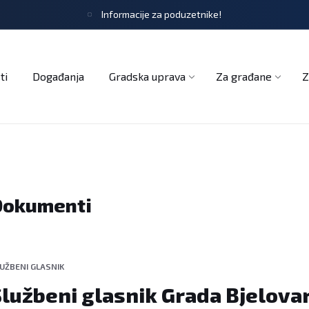
Informacije za poduzetnike!
tječaji
Obrasci i zahtjevi
Službeni glasnik
Udruge
ti
Događanja
Gradska uprava
Za građane
Z
Dokumenti
UŽBENI GLASNIK
lužbeni glasnik Grada Bjelovar