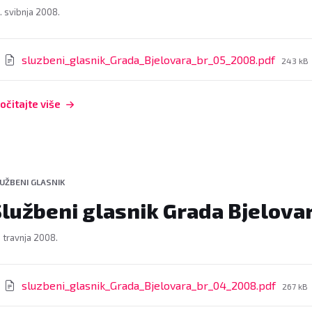
. svibnja 2008.
rivitci
File
sluzbeni_glasnik_Grada_Bjelovara_br_05_2008.pdf
243 kB
size:
očitajte više
UŽBENI GLASNIK
Službeni glasnik Grada Bjelova
. travnja 2008.
rivitci
File
sluzbeni_glasnik_Grada_Bjelovara_br_04_2008.pdf
267 kB
size: