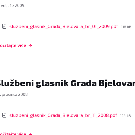
. veljače 2009.
rivitci
File
sluzbeni_glasnik_Grada_Bjelovara_br_01_2009.pdf
118 kB
size:
očitajte više
lužbeni glasnik Grada Bjelovar
. prosinca 2008.
rivitci
File
sluzbeni_glasnik_Grada_Bjelovara_br_11_2008.pdf
124 kB
size:
očitajte više