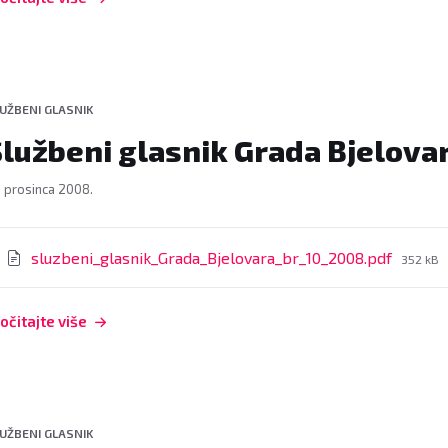
UŽBENI GLASNIK
Službeni glasnik Grada Bjelovar
. prosinca 2008.
rivitci
File
sluzbeni_glasnik_Grada_Bjelovara_br_10_2008.pdf
352 kB
size:
očitajte više
UŽBENI GLASNIK