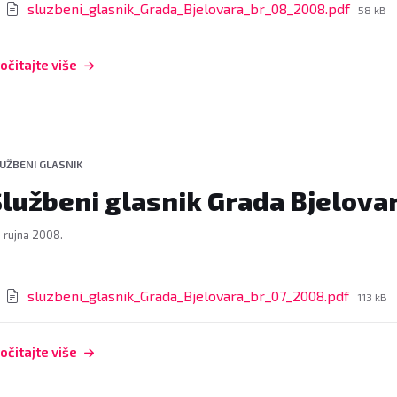
File
sluzbeni_glasnik_Grada_Bjelovara_br_08_2008.pdf
58 kB
size:
očitajte više
UŽBENI GLASNIK
Službeni glasnik Grada Bjelovar
. rujna 2008.
rivitci
File
sluzbeni_glasnik_Grada_Bjelovara_br_07_2008.pdf
113 kB
size:
očitajte više